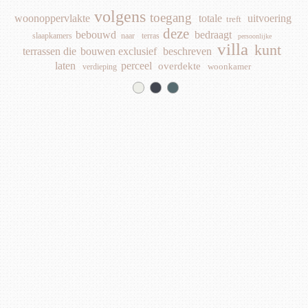
volgens
toegang
woonoppervlakte
totale
uitvoering
treft
deze
bebouwd
bedraagt
slaapkamers
naar
terras
persoonlijke
villa
kunt
terrassen
die
bouwen
exclusief
beschreven
laten
perceel
overdekte
woonkamer
verdieping